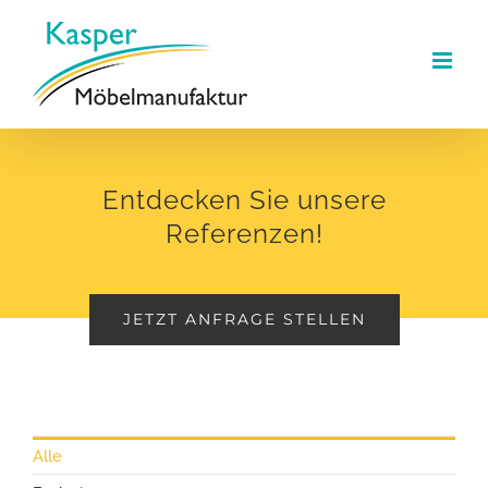
Zum
Inhalt
springen
Entdecken Sie unsere
Referenzen!
JETZT ANFRAGE STELLEN
Alle